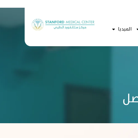
الميديا
صل