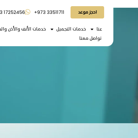
احجز موعد
3 17252456
+973 33511711
عنا
خدمات التجميل
خدمات الأنف والأذن والح
تواصل معنا