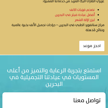
عزيزي القارئ اليك المزيد من خدماتنا المميزة:
تضخم قرنيات الانف
أفضل عيادة فيلر في البحرين
ليزر ازالة الشعر
مركز ستانفورد الطبي في البحرين – جراحات تجميل الأنف بخبرة عالمية
ونتائج مُذهلة
احجز موعد
استمتع بتجربة الرعاية والتميز من أعلى
المستويات في عيادتنا التجميلية في
البحرين
تواصل معنا